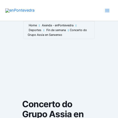
Ir
ao
Main
contido
Men
Home
Axenda - enPontevedra
Deportes
Fin de semana
Concerto do
Grupo Assia en Sanxenxo
Concerto do
Grupo Assia en