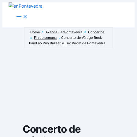
Ir
ao
Main
Menu
contido
Home
Axenda - enPontevedra
Concertos
Fin de semana
Concerto de Vértigo Rock
Band no Pub Bazaar Music Room de Pontevedra
Concerto de