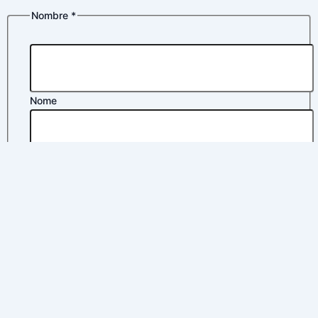
Nombre
*
Nome
Apelidos
Correo electrónico
*
Política de privacidad
*
de
electrónico
Nombre
Acepto la
política de privacidad