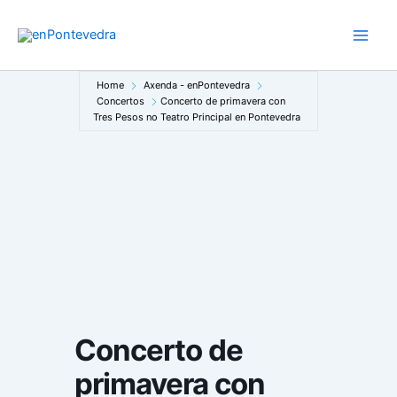
Ir
ao
Main
contido
Men
Home
Axenda - enPontevedra
Concertos
Concerto de primavera con
Tres Pesos no Teatro Principal en Pontevedra
Concerto de
primavera con