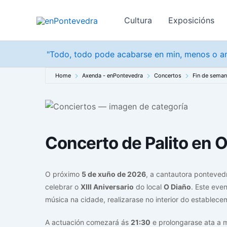
Ir
ao
Cultura
Exposicións
contido
"Todo, todo pode acabarse en min, menos o am
Home
Axenda - enPontevedra
Concertos
Fin de sema
Concerto de Palito en O
O próximo
5 de xuño de 2026
, a cantautora ponteve
celebrar o
XIII Aniversario
do local
O Diaño
. Este eve
música na cidade, realizarase no interior do establece
A actuación comezará ás
21:30
e prolongarase ata a m