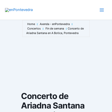
Ir
ao
Main
contido
Men
Home
Axenda - enPontevedra
Concertos
Fin de semana
Concerto de
Ariadna Santana en A Botica, Pontevedra
Concerto de
Ariadna Santana