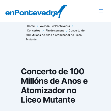
Ir
ao
Main
contido
Men
Home
Axenda - enPontevedra
Concertos
Fin de semana
Concerto de
100 Millóns de Anos e Atomizador no Liceo
Mutante
Concerto de 100
Millóns de Anos e
Atomizador no
Liceo Mutante