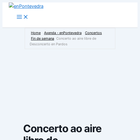
Ir
ao
Main
Menu
contido
Home
Axenda - enPontevedra
Concertos
Fin de semana
Concerto ao aire libre de
Desconcerto en Pardos
Concerto ao aire