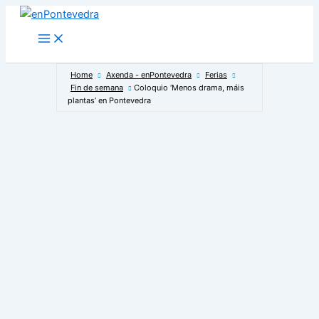
Ir
ao
Main
Menu
contido
Home
Axenda - enPontevedra
Ferias
Fin de semana
Coloquio ‘Menos drama, máis
plantas’ en Pontevedra