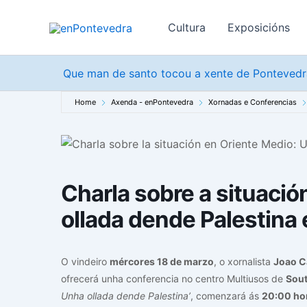
Ir
ao
Cultura
Exposicións
contido
Que man de santo tocou a xente de Pontevedra
Home
Axenda - enPontevedra
Xornadas e Conferencias
Charla sobre a situaci
ollada dende Palestina
O vindeiro
mércores 18 de marzo
, o xornalista
Joao C
ofrecerá unha conferencia no centro Multiusos de
Sou
Unha ollada dende Palestina’
, comenzará ás
20:00 ho