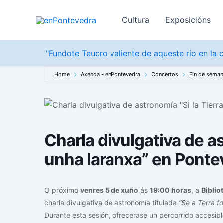
Ir
ao
Cultura
Exposicións
contido
"Fundote Teucro valiente de aqueste río en la o
Home
Axenda - enPontevedra
Concertos
Fin de sema
Charla divulgativa de a
unha laranxa” en Ponte
O próximo
venres 5 de xuño
ás
19:00 horas
, a
Biblio
charla divulgativa de astronomía titulada
“Se a Terra f
Durante esta sesión, ofrecerase un percorrido accesibl