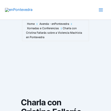
Ir
ao
Main
contido
Men
Home
Axenda - enPontevedra
Xornadas e Conferencias
Charla con
Cristina Fallarás sobre a Violencia Machista
en Pontevedra
Charla con