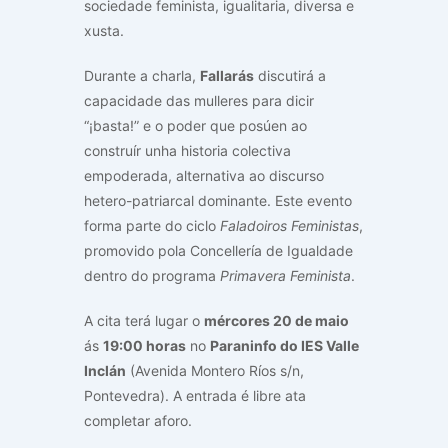
sociedade feminista, igualitaria, diversa e
xusta.
Durante a charla,
Fallarás
discutirá a
capacidade das mulleres para dicir
“¡basta!” e o poder que posúen ao
construír unha historia colectiva
empoderada, alternativa ao discurso
hetero-patriarcal dominante. Este evento
forma parte do ciclo
Faladoiros Feministas
,
promovido pola Concellería de Igualdade
dentro do programa
Primavera Feminista
.
A cita terá lugar o
mércores 20 de maio
ás
19:00 horas
no
Paraninfo do IES Valle
Inclán
(Avenida Montero Ríos s/n,
Pontevedra). A entrada é libre ata
completar aforo.