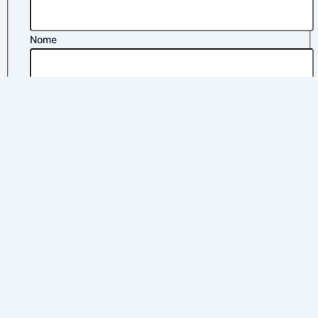
Nome
Apelidos
Correo electrónico
*
Política de privacidad
*
Política
Nombre
Correo
Acepto la
política de privacidad
Enviar