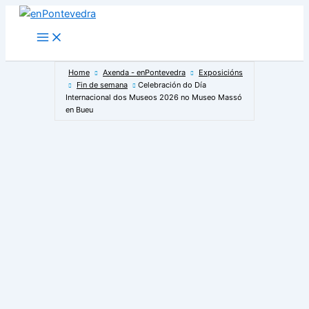
Ir
ao
Main
Menu
contido
Home
Axenda - enPontevedra
Exposicións
Fin de semana
Celebración do Día
Internacional dos Museos 2026 no Museo Massó
en Bueu