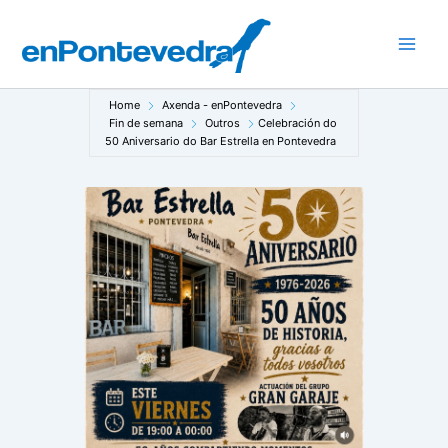
Ir
ao
Main
contido
Men
Home
Axenda - enPontevedra
Fin de semana
Outros
Celebración do
50 Aniversario do Bar Estrella en Pontevedra