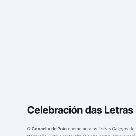
Celebración das Letras
O
Concello de Poio
conmemora as
Letras Galegas
de 