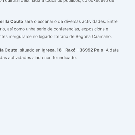
n cultural destinada a todos os públicos, co obxectivo de
e Illa Couto
será o escenario de diversas actividades. Entre
rio, así como unha serie de conferencias, exposicións e
entes mergullarse no legado literario de Begoña Caamaño.
lla Couto
, situado en
Igrexa, 16 – Raxó – 36992 Poio
. A data
 das actividades aínda non foi indicado.