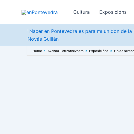
Ir
ao
Cultura
Exposicións
contido
"Nacer en Pontevedra es para mí un don de la b
Novás Guillán
Home
Axenda - enPontevedra
Exposicións
Fin de sema