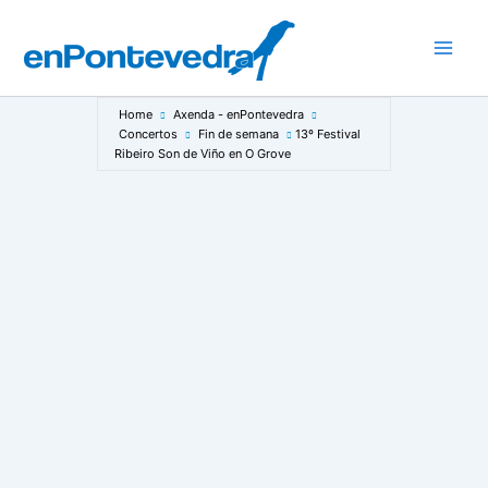
Ir
ao
Main
contido
Men
Home
Axenda - enPontevedra
Concertos
Fin de semana
13º Festival
Ribeiro Son de Viño en O Grove