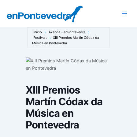
Ir
al
Main
contenido
Men
Inicio
Axenda - enPontevedra
Festivais
XIII Premios Martín Códax da
Música en Pontevedra
XIII Premios
Martín Códax da
Música en
Pontevedra