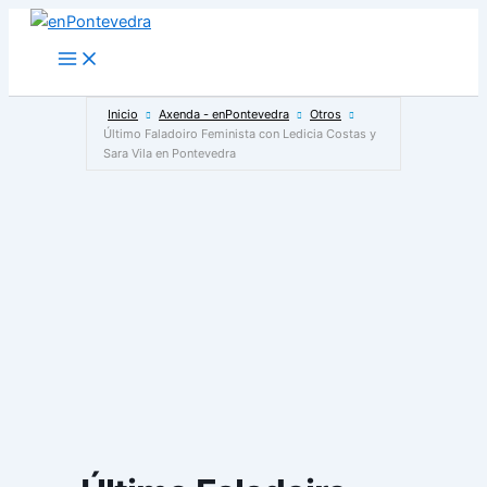
Ir
al
Main
Menu
contenido
Inicio
Axenda - enPontevedra
Otros
Último Faladoiro Feminista con Ledicia Costas y
Sara Vila en Pontevedra