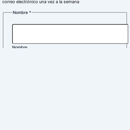
correo electrónico una vez a la semana
Nombre
*
Nombre
Apellidos
Correo electrónico
*
Política de privacidad
*
Correo
electrónico