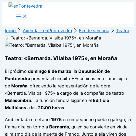
Ir
al
Main
Menu
contenido
Inicio
Axenda - enPontevedra
Fin de semana
Teatro
Teatro: «Bernarda. Vilalba 1975», en Moraña
Teatro: «Bernarda. Vilalba 1975», en Moraña
El próximo
domingo 8 de marzo
, la
Deputación de
Pontevedra
presenta el circuito +Escénicas en el municipio
de
Moraña
, ofreciendo la representación de la obra
«Bernarda. Vilalba 1975» a cargo de la compañía de teatro
Malasombra
. La función tendrá lugar en el
Edificio
Multiúsos
a las
20:00 horas
.
Ambientada en el año
1975
en un pequeño pueblo gallego, la
trama gira en torno a
Bernarda
, quien se convierte en viuda
el mismo día de la muerte de Franco. Junto a ella viven dos