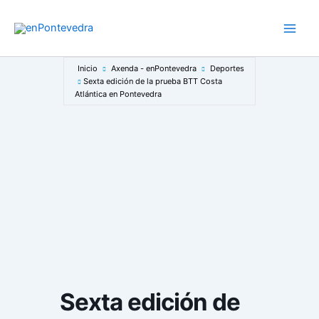
Ir
al
Main
contenido
Men
Inicio
Axenda - enPontevedra
Deportes
Sexta edición de la prueba BTT Costa
Atlántica en Pontevedra
Sexta edición de