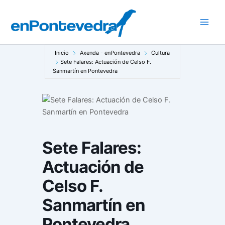
Ir
al
Main
contenido
Men
Inicio
Axenda - enPontevedra
Cultura
Sete Falares: Actuación de Celso F.
Sanmartín en Pontevedra
Sete Falares:
Actuación de
Celso F.
Sanmartín en
Pontevedra