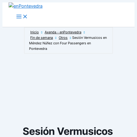
Ir
al
Main
Menu
contenido
Inicio
Axenda - enPontevedra
Fin de semana
Otros
Sesión Vermusicos en
Méndez Núñez con Four Passengers en
Pontevedra
Sesión Vermusicos