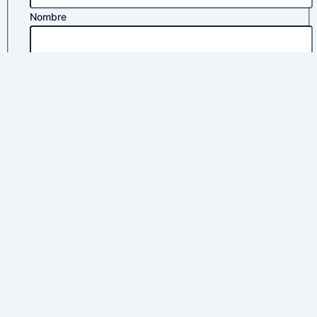
Nombre
Apellidos
Correo electrónico
*
Política de privacidad
*
Acepto la
política de privacidad
Enviar