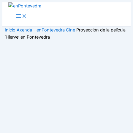
Ir
al
Main
Menu
contenido
Inicio
Axenda - enPontevedra
Cine
Proyección de la película
‘Hierve’ en Pontevedra