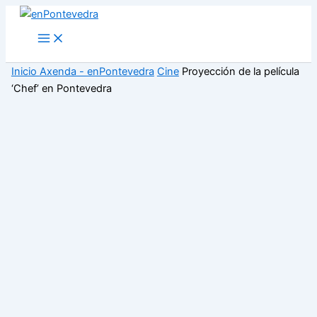
Ir
al
Main
Menu
contenido
Inicio
Axenda - enPontevedra
Cine
Proyección de la película
‘Chef’ en Pontevedra