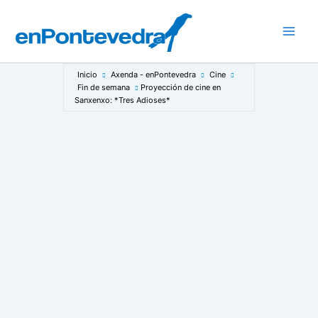
Ir
al
Main
contenido
Men
Inicio
Axenda - enPontevedra
Cine
Fin de semana
Proyección de cine en
Sanxenxo: *Tres Adioses*