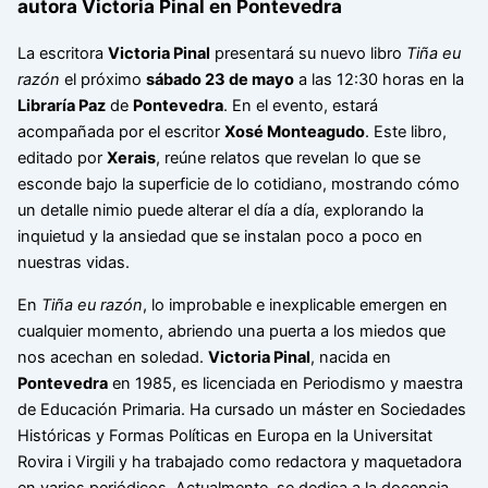
autora Victoria Pinal en Pontevedra
La escritora
Victoria Pinal
presentará su nuevo libro
Tiña eu
razón
el próximo
sábado 23 de mayo
a las 12:30 horas en la
Libraría Paz
de
Pontevedra
. En el evento, estará
acompañada por el escritor
Xosé Monteagudo
. Este libro,
editado por
Xerais
, reúne relatos que revelan lo que se
esconde bajo la superficie de lo cotidiano, mostrando cómo
un detalle nimio puede alterar el día a día, explorando la
inquietud y la ansiedad que se instalan poco a poco en
nuestras vidas.
En
Tiña eu razón
, lo improbable e inexplicable emergen en
cualquier momento, abriendo una puerta a los miedos que
nos acechan en soledad.
Victoria Pinal
, nacida en
Pontevedra
en 1985, es licenciada en Periodismo y maestra
de Educación Primaria. Ha cursado un máster en Sociedades
Históricas y Formas Políticas en Europa en la Universitat
Rovira i Virgili y ha trabajado como redactora y maquetadora
en varios periódicos. Actualmente, se dedica a la docencia