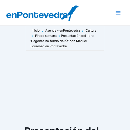
Ir
al
Main
contenido
Men
Inicio
Axenda - enPontevedra
Cultura
Fin de semana
Presentación del libro
‘Cegoñas no fondo da ría’ con Manuel
Lourenzo en Pontevedra