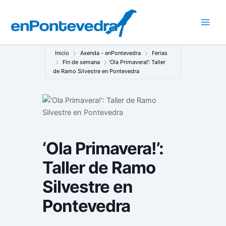
Ir
al
Main
contenido
Men
Inicio
Axenda - enPontevedra
Ferias
Fin de semana
‘Ola Primavera!’: Taller
de Ramo Silvestre en Pontevedra
‘Ola Primavera!’:
Taller de Ramo
Silvestre en
Pontevedra