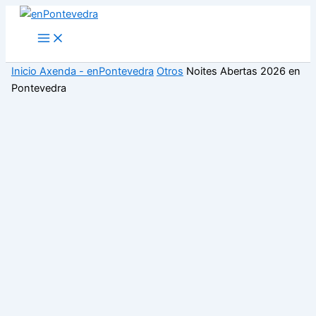
Ir
al
Main
Menu
contenido
Inicio
Axenda - enPontevedra
Otros
Noites Abertas 2026 en
Pontevedra