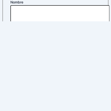
Nombre
Apellidos
Correo electrónico
*
Política de privacidad
*
Nombre
electrónico
privacidad
Acepto la
política de privacidad
Enviar
×