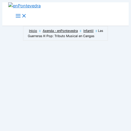
Ir
al
Main
Menu
contenido
Inicio
Axenda - enPontevedra
Infantil
Las
Guerreras K-Pop: Tributo Musical en Cangas