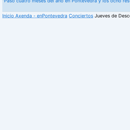
"Paso cuatro meses del año en Pontevedra y los ocho rest
Inicio
Axenda - enPontevedra
Conciertos
Jueves de Desc