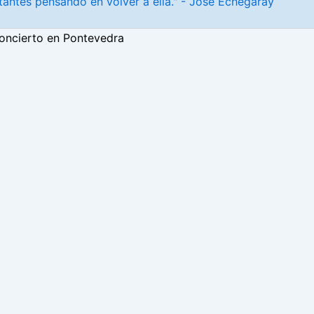
antes pensando en volver a ella." - José Echegaray
oncierto en Pontevedra