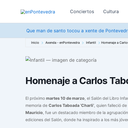
Ir
al
Conciertos
Cultura
contenido
Que man de santo tocou a xente de Pontevedra
Inicio
Axenda - enPontevedra
Infantil
Homenaje a Carlos
Homenaje a Carlos Tabo
El próximo
martes 10 de marzo
, el Salón del Libro In
memoria de
Carlos Taboada ‘Charli’
, quien falleció d
Mauricio
, fue un destacado miembro de la agrupació
ediciones del Salón, donde ha inspirado a los más jóven