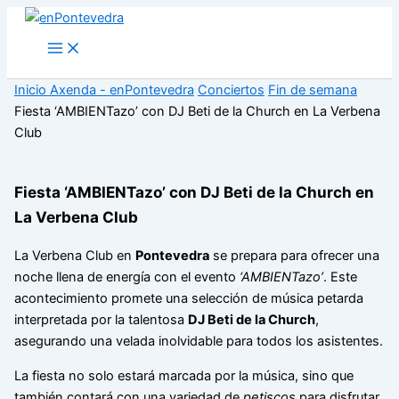
Ir
al
Main
Menu
contenido
Inicio
Axenda - enPontevedra
Conciertos
Fin de semana
Fiesta ‘AMBIENTazo’ con DJ Beti de la Church en La Verbena
Club
Fiesta ‘AMBIENTazo’ con DJ Beti de la Church en
La Verbena Club
La Verbena Club en
Pontevedra
se prepara para ofrecer una
noche llena de energía con el evento
‘AMBIENTazo’
. Este
acontecimiento promete una selección de música petarda
interpretada por la talentosa
DJ Beti de la Church
,
asegurando una velada inolvidable para todos los asistentes.
La fiesta no solo estará marcada por la música, sino que
también contará con una variedad de
petiscos
para disfrutar