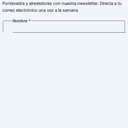
Pontevedra y alrededores con nuestra newsletter. Directa a tu
correo electrónico una vez a la semana
Nombre
*
Nombre
Apellidos
Nombre
Correo electrónico
*
de
Correo
Política de privacidad
*