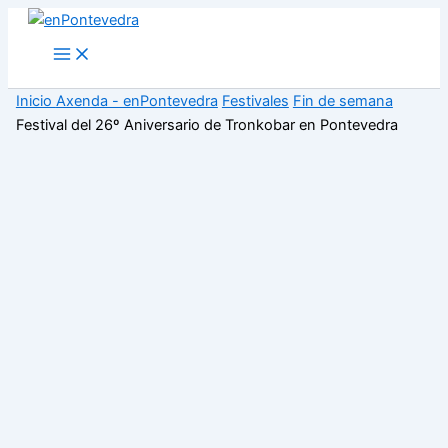
Ir
al
Main
Menu
contenido
Inicio
Axenda - enPontevedra
Festivales
Fin de semana
Festival del 26º Aniversario de Tronkobar en Pontevedra