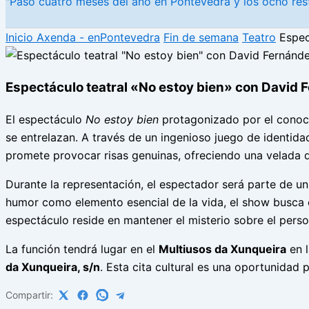
"Paso cuatro meses del año en Pontevedra y los ocho rest
Inicio
Axenda - enPontevedra
Fin de semana
Teatro
Espec
Espectáculo teatral «No estoy bien» con David
El espectáculo
No estoy bien
protagonizado por el conoc
se entrelazan. A través de un ingenioso juego de identidad
promete provocar risas genuinas, ofreciendo una velada d
Durante la representación, el espectador será parte de un 
humor como elemento esencial de la vida, el show busca c
espectáculo reside en mantener el misterio sobre el perso
La función tendrá lugar en el
Multiusos da Xunqueira
en l
da Xunqueira, s/n
. Esta cita cultural es una oportunidad
Compartir: