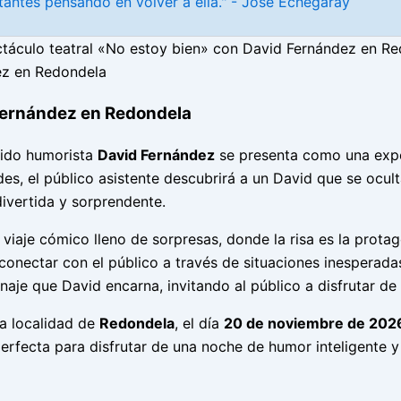
antes pensando en volver a ella." - José Echegaray
táculo teatral «No estoy bien» con David Fernández en R
 Fernández en Redondela
ido humorista
David Fernández
se presenta como una exper
es, el público asistente descubrirá a un David que se ocult
ivertida y sorprendente.
viaje cómico lleno de sorpresas, donde la risa es la protag
onectar con el público a través de situaciones inesperadas
naje que David encarna, invitando al público a disfrutar de
a localidad de
Redondela
, el día
20 de noviembre de 202
 perfecta para disfrutar de una noche de humor inteligente