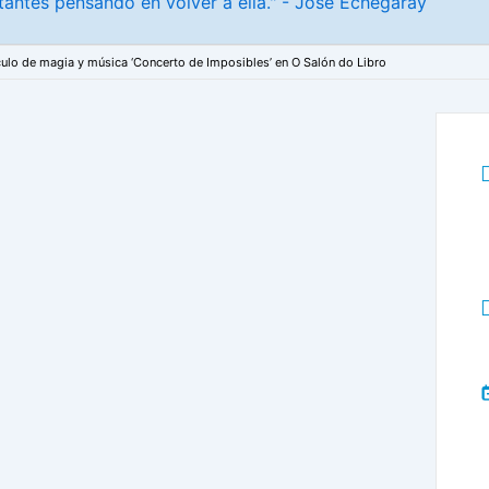
antes pensando en volver a ella." - José Echegaray
ulo de magia y música ‘Concerto de Imposibles’ en O Salón do Libro