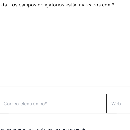
ada.
Los campos obligatorios están marcados con
*
Correo
Web
lectrónico*
e navegador para la próxima vez que comente.