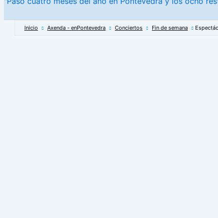
"Paso cuatro meses del año en Pontevedra y los ocho rest
Inicio
Axenda - enPontevedra
Conciertos
Fin de semana
Espectác