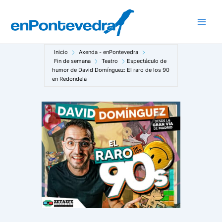
Ir
al
Main
contenido
Men
Inicio
Axenda - enPontevedra
Fin de semana
Teatro
Espectáculo de
humor de David Domínguez: El raro de los 90
en Redondela