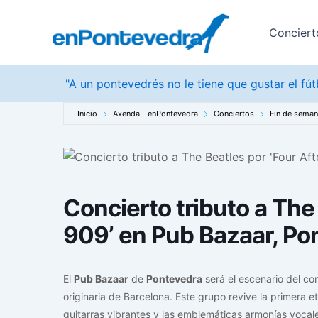
Ir
al
Conciert
contenido
"A un pontevedrés no le tiene que gustar el fú
Inicio
Axenda - enPontevedra
Conciertos
Fin de sema
Concierto tributo a The 
909’ en Pub Bazaar, Po
El
Pub Bazaar
de
Pontevedra
será el escenario del co
originaria de Barcelona. Este grupo revive la primera 
guitarras vibrantes y las emblemáticas armonías vocale