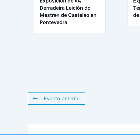
Exposición de «A
Ex
Derradeira Leición do
Te
Mestre» de Castelao en
de
Pontevedra
Evento anterior