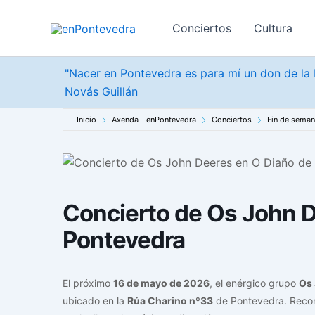
Ir
al
Conciertos
Cultura
contenido
"Nacer en Pontevedra es para mí un don de la b
Novás Guillán
Inicio
Axenda - enPontevedra
Conciertos
Fin de sema
Concierto de Os John D
Pontevedra
El próximo
16 de mayo de 2026
, el enérgico grupo
Os
ubicado en la
Rúa Charino nº33
de Pontevedra. Recono