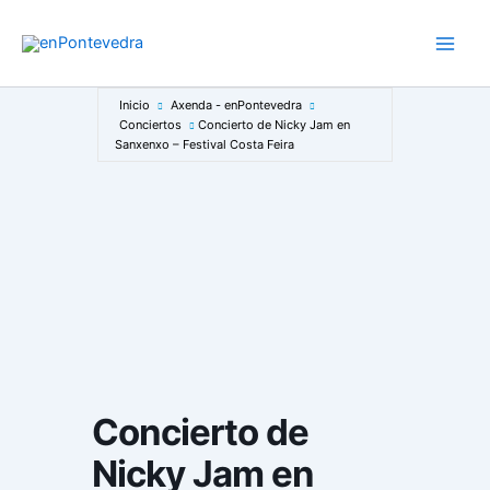
Ir
al
Main
contenido
Men
Inicio
Axenda - enPontevedra
Conciertos
Concierto de Nicky Jam en
Sanxenxo – Festival Costa Feira
Concierto de
Nicky Jam en