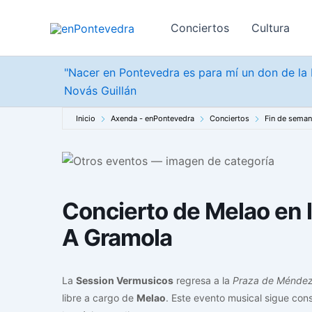
Ir
al
Conciertos
Cultura
contenido
"Nacer en Pontevedra es para mí un don de la b
Novás Guillán
Inicio
Axenda - enPontevedra
Conciertos
Fin de sema
Concierto de Melao en 
A Gramola
La
Session Vermusicos
regresa a la
Praza de Ménde
libre a cargo de
Melao
. Este evento musical sigue con