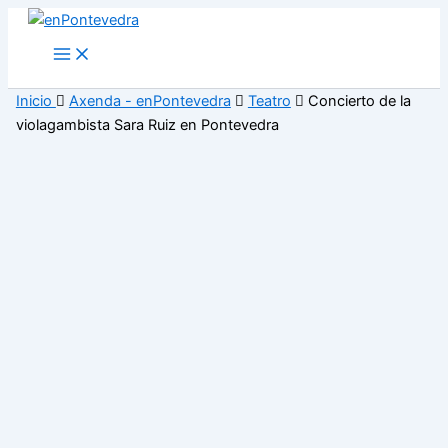
Ir
al
Main
Menu
contenido
Inicio
Axenda - enPontevedra
Teatro
Concierto de la
violagambista Sara Ruiz en Pontevedra