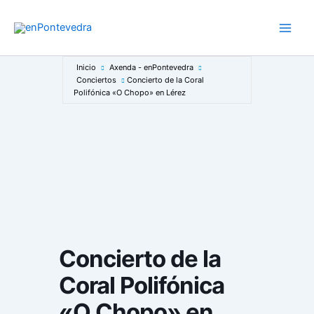
Ir
al
Main
contenido
Men
Inicio
Axenda - enPontevedra
Conciertos
Concierto de la Coral
Polifónica «O Chopo» en Lérez
Concierto de la
Coral Polifónica
«O Chopo» en