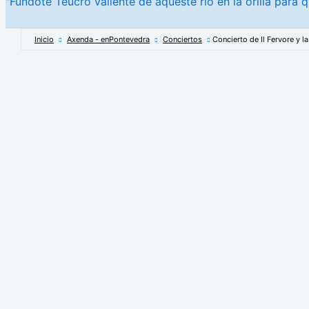
"Fundote Teucro valiente de aqueste río en la orilla para q
Inicio
Axenda - enPontevedra
Conciertos
Concierto de Il Fervore y 