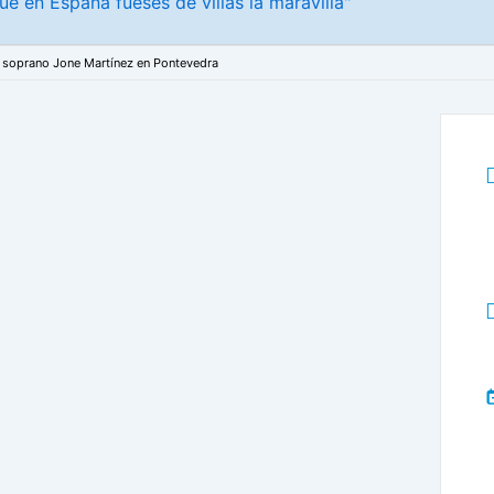
ue en España fueses de villas la maravilla"
la soprano Jone Martínez en Pontevedra