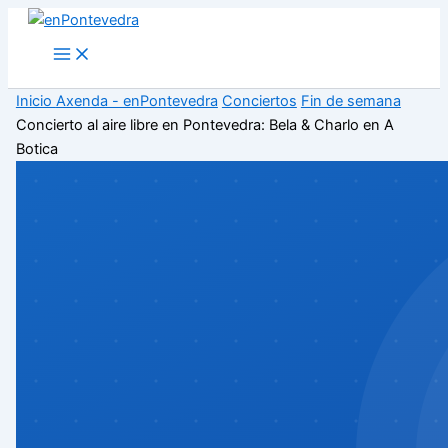
Ir
al
Main
Menu
contenido
Inicio
Axenda - enPontevedra
Conciertos
Fin de semana
Concierto al aire libre en Pontevedra: Bela & Charlo en A
Botica