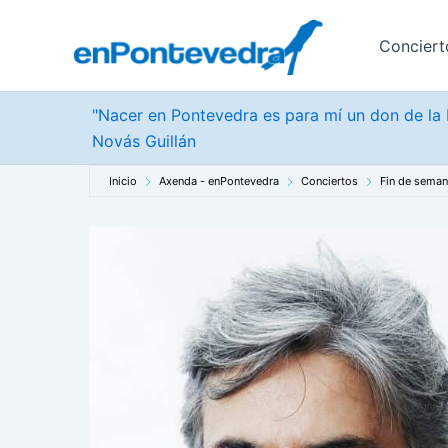
Ir
al
Conciert
contenido
"Nacer en Pontevedra es para mí un don de la b
Novás Guillán
Inicio
Axenda - enPontevedra
Conciertos
Fin de sema