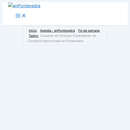
Ir
al
Main
Menu
contenido
Inicio
Axenda - enPontevedra
Fin de semana
Teatro
Coaches de Choque: Espectáculo de
Comedia Improvisada en Pontevedra