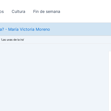
os
Cultura
Fin de semana
? - María Victoria Moreno
‘Las uvas de la ira’