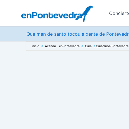
Ir
al
Conciert
contenido
Que man de santo tocou a xente de Pontevedra
Inicio
Axenda - enPontevedra
Cine
Cineclube Pontevedra: 