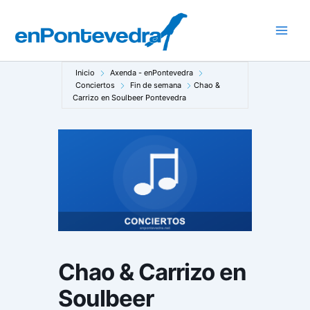
Ir
al
Main
contenido
Men
Inicio
Axenda - enPontevedra
Conciertos
Fin de semana
Chao &
Carrizo en Soulbeer Pontevedra
Chao & Carrizo en
Soulbeer