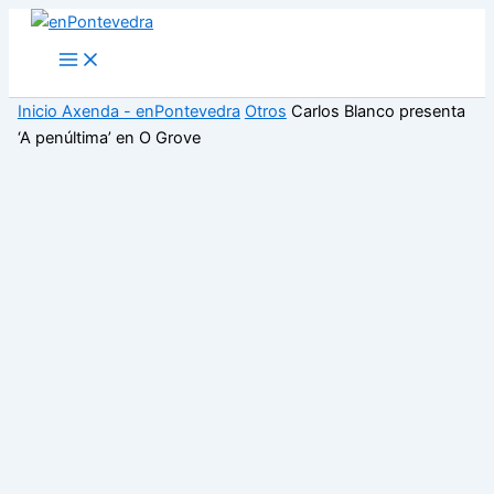
Ir
al
Main
Menu
contenido
Inicio
Axenda - enPontevedra
Otros
Carlos Blanco presenta
‘A penúltima’ en O Grove