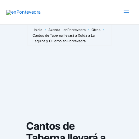
Ir
al
Main
contenido
Men
Inicio
Axenda - enPontevedra
Otros
Cantos de Taberna llevará a Xolda a La
Esquina y O Forno en Pontevedra
Cantos de
Taberna llevará a